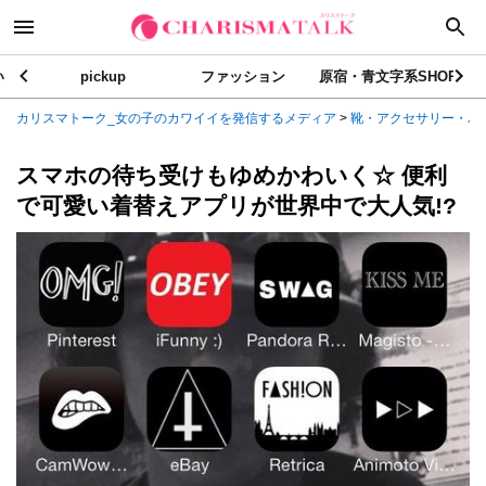
い
pickup
ファッション
原宿・青文字系SHOP
カリスマトーク_女の子のカワイイを発信するメディア
>
靴・アクセサリー・バ
スマホの待ち受けもゆめかわいく☆ 便利
で可愛い着替えアプリが世界中で大人気!?