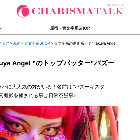
ン
原宿・青文字系SHOP
ディア
>
原宿・青文字系SHOP
>
青文字系の進化系！？” Takuya Ange...
uya Angel ”のトップバッター”バズー
ノンジャパに大人気の方がいる！名前は ”バズーキスタ
真撮影を頼まれる事は日常茶飯事♪