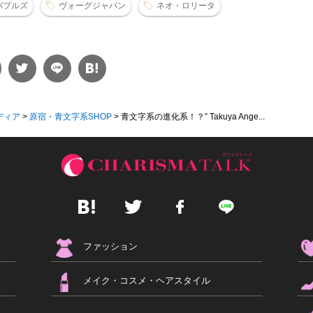
バブルズ
ヴォーグジャパン
ネオ・ロリータ
ディア
>
原宿・青文字系SHOP
>
青文字系の進化系！？” Takuya Ange...
ファッション
メイク・コスメ・ヘアスタイル