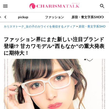
い
pickup
ファッション
原宿・青文字系SHOP
カリスマトーク_女の子のカワイイを発信するメディア
>
原宿・青文字系SHOP
ファッション界にまた新しい注目ブランド
登場!? 甘カワモデル“西もなか”の重大発表
に期待大！