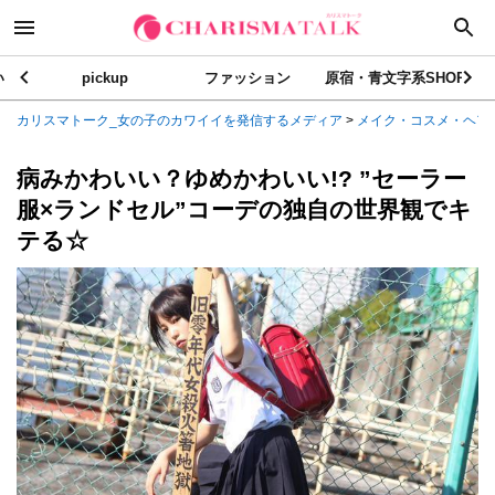
い
pickup
ファッション
原宿・青文字系SHOP
カリスマトーク_女の子のカワイイを発信するメディア
>
メイク・コスメ・ヘア
病みかわいい？ゆめかわいい!? ”セーラー
服×ランドセル”コーデの独自の世界観でキ
テる☆