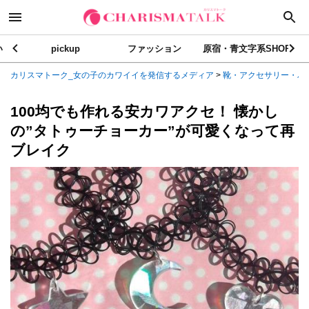
い
pickup
ファッション
原宿・青文字系SHOP
カリスマトーク_女の子のカワイイを発信するメディア
>
靴・アクセサリー・バ
100均でも作れる安カワアクセ！ 懐かし
の”タトゥーチョーカー”が可愛くなって再
ブレイク