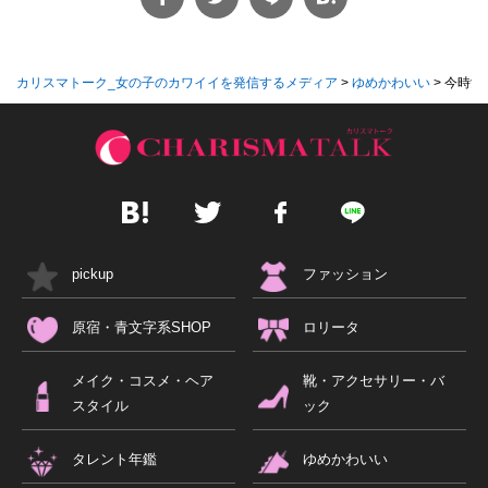
カリスマトーク_女の子のカワイイを発信するメディア
>
ゆめかわいい
>
今時女
pickup
ファッション
原宿・青文字系SHOP
ロリータ
メイク・コスメ・ヘア
靴・アクセサリー・バ
スタイル
ック
タレント年鑑
ゆめかわいい