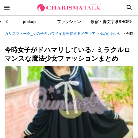
い
pickup
ファッション
原宿・青文字系SHOP
カリスマトーク_女の子のカワイイを発信するメディア
>
ゆめかわいい
>
今時女
今時女子がドハマリしている♪ ミラクルロ
マンスな魔法少女ファッションまとめ