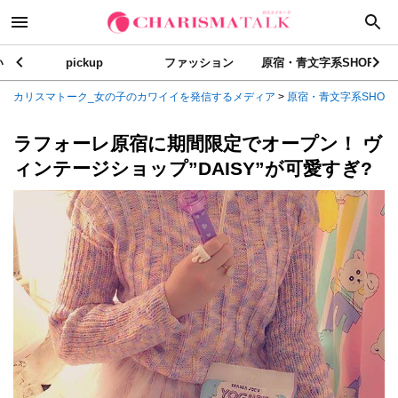
い
pickup
ファッション
原宿・青文字系SHOP
カリスマトーク_女の子のカワイイを発信するメディア
>
原宿・青文字系SHOP
ラフォーレ原宿に期間限定でオープン！ ヴ
ィンテージショップ”DAISY”が可愛すぎ?