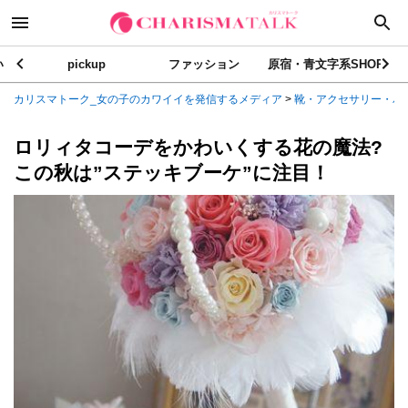
い
pickup
ファッション
原宿・青文字系SHOP
カリスマトーク_女の子のカワイイを発信するメディア
>
靴・アクセサリー・バ
ロリィタコーデをかわいくする花の魔法?
この秋は”ステッキブーケ”に注目！