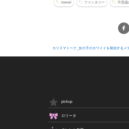
kawaii
ファンタジー
不思議
カリスマトーク_女の子のカワイイを発信するメ
pickup
ロリータ