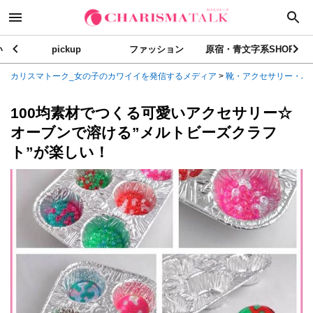
い
pickup
ファッション
原宿・青文字系SHOP
カリスマトーク_女の子のカワイイを発信するメディア
>
靴・アクセサリー・バ
100均素材でつくる可愛いアクセサリー☆
オーブンで溶ける”メルトビーズクラフ
ト”が楽しい！