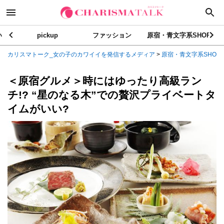
い
pickup
ファッション
原宿・青文字系SHOP
カリスマトーク_女の子のカワイイを発信するメディア
>
原宿・青文字系SHOP
＜原宿グルメ＞時にはゆったり高級ラン
チ!? “星のなる木”での贅沢プライベートタ
イムがいい?