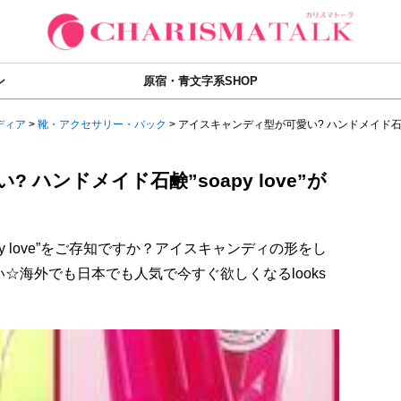
ン
原宿・青文字系SHOP
ディア
>
靴・アクセサリー・バック
>
アイスキャンディ型が可愛い? ハンドメイド石鹸
ハンドメイド石鹸”soapy love”が
y love”をご存知ですか？アイスキャンディの形をし
☆海外でも日本でも人気で今すぐ欲しくなるlooks