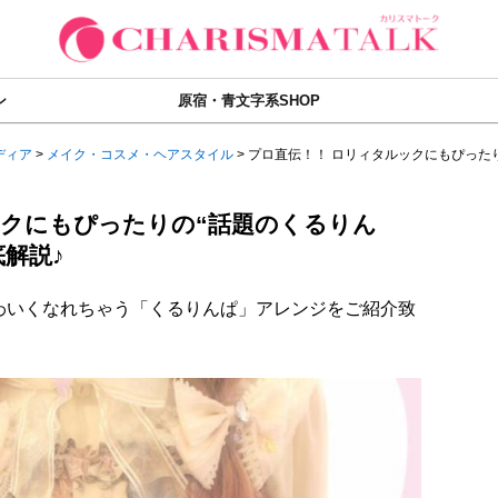
ン
原宿・青文字系SHOP
ディア
>
メイク・コスメ・ヘアスタイル
>
プロ直伝！！ ロリィタルックにもぴったりの
ックにもぴったりの“話題のくるりん
解説♪
わいくなれちゃう「くるりんぱ」アレンジをご紹介致