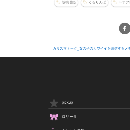
胡桃咲姫
くるりんぱ
ヘアア
カリスマトーク_女の子のカワイイを発信するメ
pickup
ロリータ