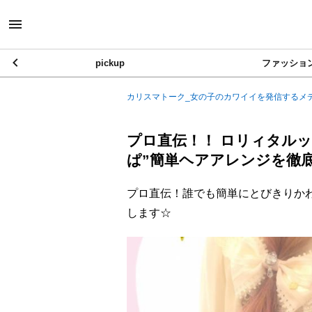
pickup
ファッショ
カリスマトーク_女の子のカワイイを発信するメ
プロ直伝！！ ロリィタル
ぱ”簡単ヘアアレンジを徹底
プロ直伝！誰でも簡単にとびきりか
します☆