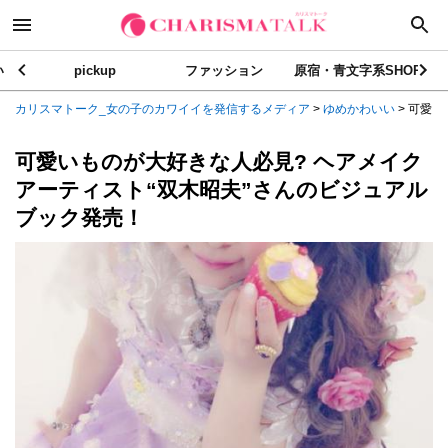
い
pickup
ファッション
原宿・青文字系SHOP
カリスマトーク_女の子のカワイイを発信するメディア
>
ゆめかわいい
>
可愛い
可愛いものが大好きな人必見? ヘアメイク
アーティスト“双木昭夫”さんのビジュアル
ブック発売！