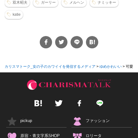
双木昭夫
ガーリー
メルヘン
ナミッキー
katie
カリスマトーク_女の子のカワイイを発信するメディア
>
ゆめかわいい
>
可愛い
pickup
ファッション
原宿・青文字系SHOP
ロリータ