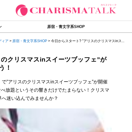
ン
原宿・青文字系SHOP
ディア
>
原宿・青文字系SHOP
>
今日からスタート? ”アリスのクリスマスinス...
スのクリスマスinスイーツブッフェ”が
う！
で”アリスのクリスマスinスイーツブッフェ”が開催
食べ放題というその響きだけでたまらない！クリスマ
界へ迷い込んでみませんか？