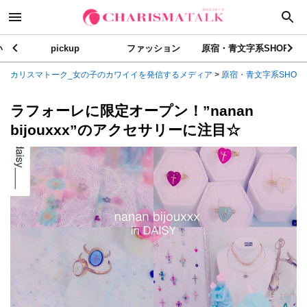
い
pickup
ファッション
原宿・青文字系SHOP
カリスマトーク_女の子のカワイイを発信するメディア
>
原宿・青文字系SHOP
ラフォーレに限定オープン！”nanan
bijouxxx”のアクセサリーに注目☆