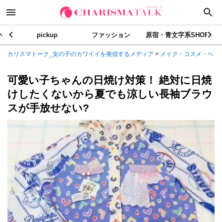
い
pickup
ファッション
原宿・青文字系SHOP
カリスマトーク_女の子のカワイイを発信するメディア
>
メイク・コスメ・ヘア
可愛い子ちゃんの日焼け対策！ 絶対に日焼
けしたくないから夏でも涼しい長袖ブラウ
スが手放せない?