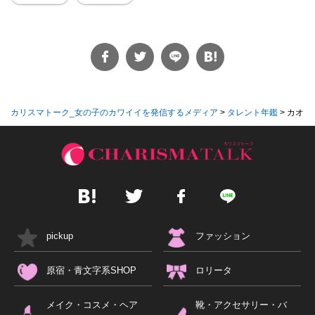
カリスマトーク_女の子のカワイイを発信するメディア
>
タレント年鑑
>
カオス
pickup
ファッション
原宿・青文字系SHOP
ロリータ
メイク・コスメ・ヘア
靴・アクセサリー・バ