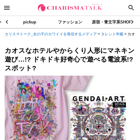
い
pickup
ファッション
原宿・青文字系SHOP
カリスマトーク_女の子のカワイイを発信するメディア
>
タレント年鑑
>
カオス
カオスなホテルやからくり人形にマネキン
遊び…!? ドキドキ好奇心で遊べる電波系!?
スポット?