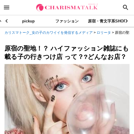
い
pickup
ファッション
原宿・青文字系SHOP
カリスマトーク_女の子のカワイイを発信するメディア
>
ロリータ
>
原宿の聖地！
原宿の聖地！？ ハイファッション雑誌にも
載る子の行きつけ店 って？?どんなお店？