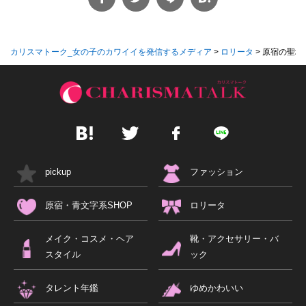
カリスマトーク_女の子のカワイイを発信するメディア
>
ロリータ
>
原宿の聖地！
pickup
ファッション
原宿・青文字系SHOP
ロリータ
メイク・コスメ・ヘア
靴・アクセサリー・バ
スタイル
ック
タレント年鑑
ゆめかわいい