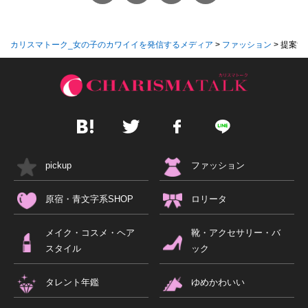
カリスマトーク_女の子のカワイイを発信するメディア
>
ファッション
>
提案す
pickup
ファッション
原宿・青文字系SHOP
ロリータ
メイク・コスメ・ヘア
靴・アクセサリー・バ
スタイル
ック
タレント年鑑
ゆめかわいい