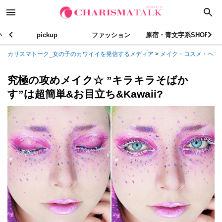
い
pickup
ファッション
原宿・青文字系SHOP
カリスマトーク_女の子のカワイイを発信するメディア
>
メイク・コスメ・ヘア
究極の攻めメイク☆ ”キラキラそばか
す”は超簡単&お目立ち&Kawaii?