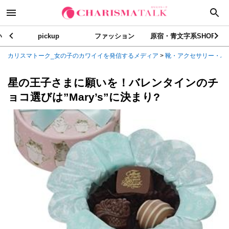
い
pickup
ファッション
原宿・青文字系SHOP
カリスマトーク_女の子のカワイイを発信するメディア
>
靴・アクセサリー・バ
星の王子さまに願いを！バレンタインのチ
ョコ選びは”Mary’s”に決まり?