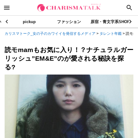
い
pickup
ファッション
原宿・青文字系SHOP
カリスマトーク_女の子のカワイイを発信するメディア
>
タレント年鑑
>
読モm
読モmamもお気に入り！？ナチュラルガー
リッシュ”EM&E”のが愛される秘訣を探
る?