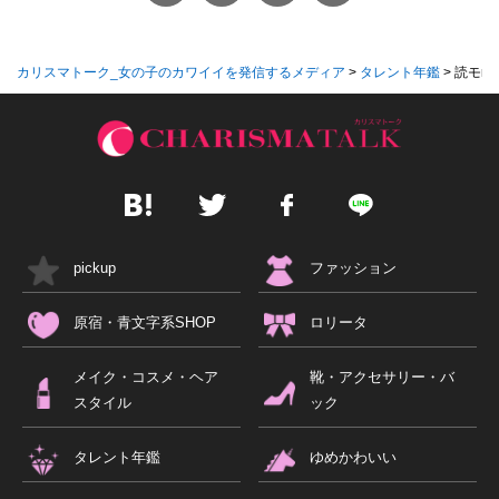
カリスマトーク_女の子のカワイイを発信するメディア
>
タレント年鑑
>
読モm
pickup
ファッション
原宿・青文字系SHOP
ロリータ
メイク・コスメ・ヘア
靴・アクセサリー・バ
スタイル
ック
タレント年鑑
ゆめかわいい