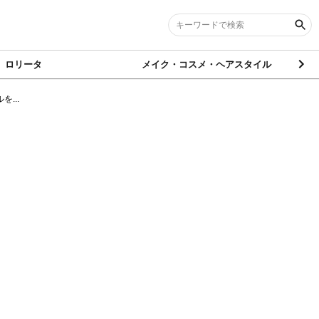
ロリータ
メイク・コスメ・ヘアスタイル
...