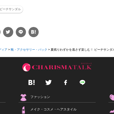
ビーチサンダル
ディア
>
靴・アクセサリー・バック
>
夏残りわずかを逃さず楽しむ！ ビーチサンダルを
ファッション
メイク・コスメ・ヘアスタイル