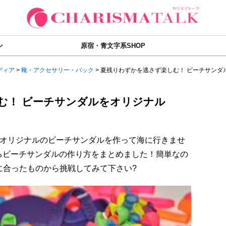
ン
原宿・青文字系SHOP
ディア
>
靴・アクセサリー・バック
>
夏残りわずかを逃さず楽しむ！ ビーチサンダルを
む！ ビーチサンダルをオリジナル
はオリジナルのビーチサンダルを作って海に行きませ
れるビーチサンダルの作り方をまとめました！簡単なの
に合ったものから挑戦してみて下さい?