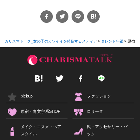
カリスマトーク_女の子のカワイイを発信するメディア
>
タレント年鑑
>
原宿の
pickup
ファッション
原宿・青文字系SHOP
ロリータ
メイク・コスメ・ヘア
靴・アクセサリー・バ
スタイル
ック