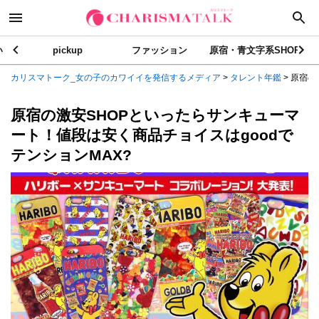
い
pickup
ファッション
原宿・青文字系SHOP
カリスマトーク_女の子のカワイイを発信するメディア
>
タレント年鑑
>
原宿の
原宿の激安SHOPといったらサンキューマ
ート！値段は安く商品チョイスはgoodで
テンションMAX?