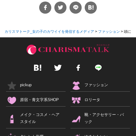
カリスマトーク_女の子のカワイイを発信するメディア
>
ファッション
>
頭にお
pickup
ファッション
原宿・青文字系SHOP
ロリータ
メイク・コスメ・ヘア
靴・アクセサリー・バ
スタイル
ック