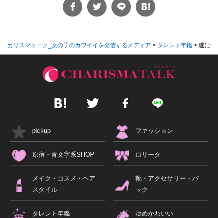
カリスマトーク_女の子のカワイイを発信するメディア
>
タレント年鑑
>
遂に青
pickup
ファッション
原宿・青文字系SHOP
ロリータ
メイク・コスメ・ヘア
靴・アクセサリー・バ
スタイル
ック
タレント年鑑
ゆめかわいい