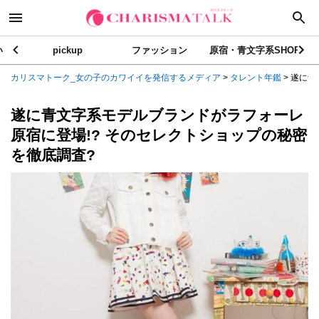
い
pickup
ファッション
原宿・青文字系SHOP
カリスマトーク_女の子のカワイイを発信するメディア
>
タレント年鑑
>
遂に青
遂に青文字系モデルブランドがラフォーレ
原宿に登場!? そのセレクトショップの秘密
を徹底調査?