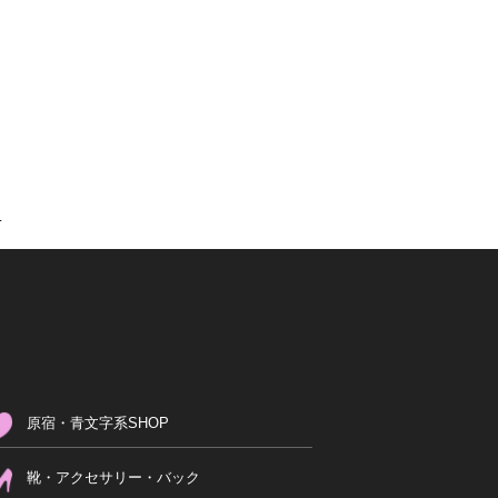
.
原宿・青文字系SHOP
靴・アクセサリー・バック