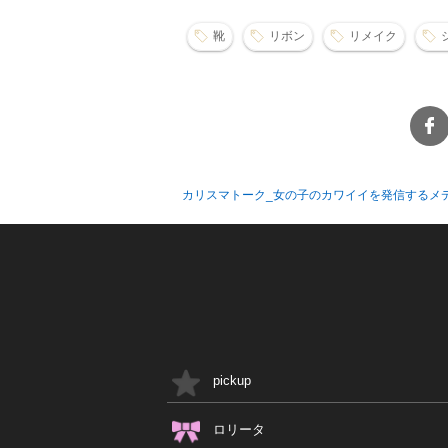
靴
リボン
リメイク
カリスマトーク_女の子のカワイイを発信するメ
pickup
ロリータ