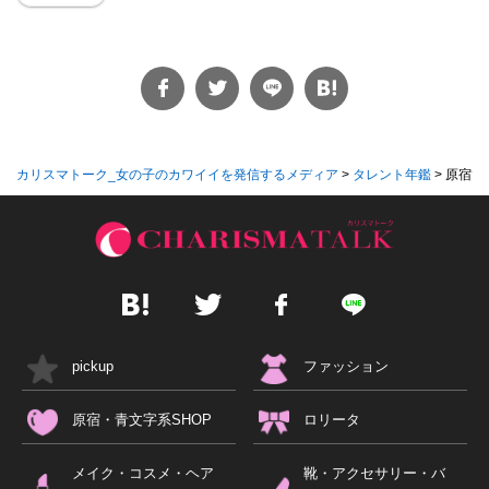
カリスマトーク_女の子のカワイイを発信するメディア
>
タレント年鑑
>
原宿で
pickup
ファッション
原宿・青文字系SHOP
ロリータ
メイク・コスメ・ヘア
靴・アクセサリー・バ