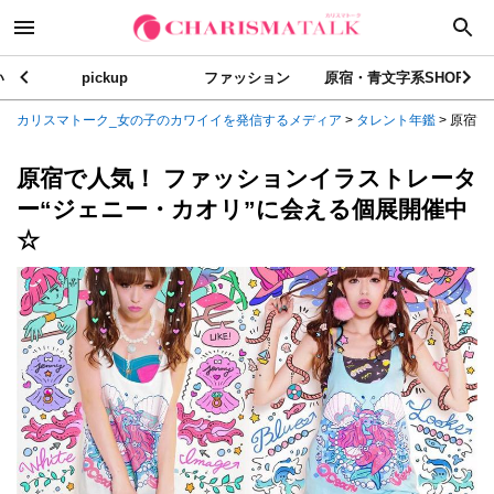
い
pickup
ファッション
原宿・青文字系SHOP
カリスマトーク_女の子のカワイイを発信するメディア
>
タレント年鑑
>
原宿で
原宿で人気！ ファッションイラストレータ
ー“ジェニー・カオリ”に会える個展開催中
☆