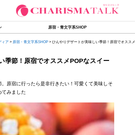
ン
原宿・青文字系SHOP
ディア
>
原宿・青文字系SHOP
>
ひんやりデザートが美味しい季節！原宿でオススメ..
い季節！原宿でオススメPOPなスイー
節。原宿に行ったら是非行きたい！可愛くて美味しそ
めてみました