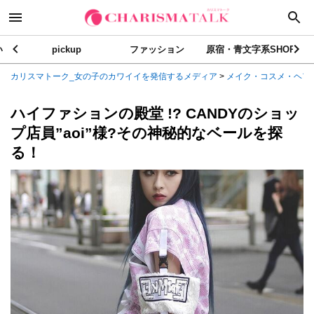
い
pickup
ファッション
原宿・青文字系SHOP
カリスマトーク_女の子のカワイイを発信するメディア
>
メイク・コスメ・ヘア
ハイファションの殿堂 !? CANDYのショッ
プ店員”aoi”様?その神秘的なベールを探
る！