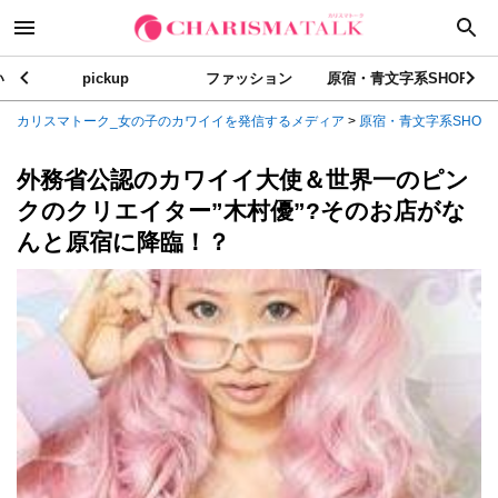
い
pickup
ファッション
原宿・青文字系SHOP
カリスマトーク_女の子のカワイイを発信するメディア
>
原宿・青文字系SHOP
外務省公認のカワイイ大使＆世界一のピン
クのクリエイター”木村優”?そのお店がな
んと原宿に降臨！？