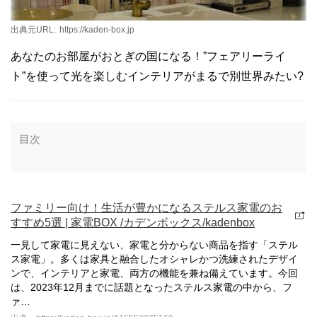
出典元URL:
https://kaden-box.jp
あなたのお部屋がおとぎの国になる！”フェアリーライ
ト”を使って光を楽しむインテリアがまるで別世界みたい?
目次
ファミリー向け！生活が豊かになるステルス家電のお
すすめ5選 | 家電BOX /カデンボックス/kadenbox
一見して家電に見えない、家電と分からない商品を指す「ステル
ス家電」。多くは家具と融合したオシャレかつ洗練されたデザイ
ンで、インテリアと家電、両方の機能を兼ね備えています。今回
は、2023年12月までに話題となったステルス家電の中から、フ
ァ…