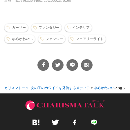
出典：https://kaden-box.jp/A15552375160
ガーリー
ファンタジー
インテリア
ゆめかわいい
ファンシー
フェアリーライト
カリスマトーク_女の子のカワイイを発信するメディア
>
ゆめかわいい
>
知ってる