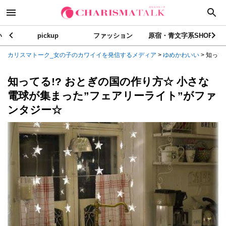
い
pickup
ファッション
原宿・青文字系SHOP
カリスマトーク_女の子のカワイイを発信するメディア
>
ゆめかわいい
>
知ってる
知ってる!? おとぎの国の作り方☆ 小さな
電球が集まった”フェアリーライト”がファ
ンタジー☆