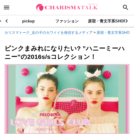
い
pickup
ファッション
原宿・青文字系SHOP
カリスマトーク_女の子のカワイイを発信するメディア
>
原宿・青文字系SHOP
ピンクまみれになりたい? ”ハニーミーハ
ニー”の2016s/sコレクション！