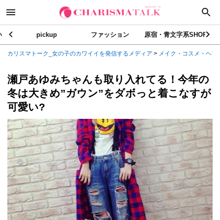
い
pickup
ファッション
原宿・青文字系SHOP
カリスマトーク_女の子のカワイイを発信するメディア
>
メイク・コスメ・ヘア
瀬戸あゆみちゃんも取り入れてる！今年の
冬は大きめ”ガウン”をダボっと着こなすが
可愛い?