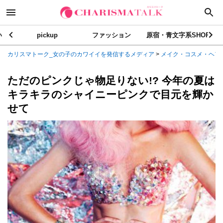
い
pickup
ファッション
原宿・青文字系SHOP
カリスマトーク_女の子のカワイイを発信するメディア
>
メイク・コスメ・ヘア
ただのピンクじゃ物足りない!? 今年の夏は
キラキラのシャイニーピンクで目元を輝か
せて