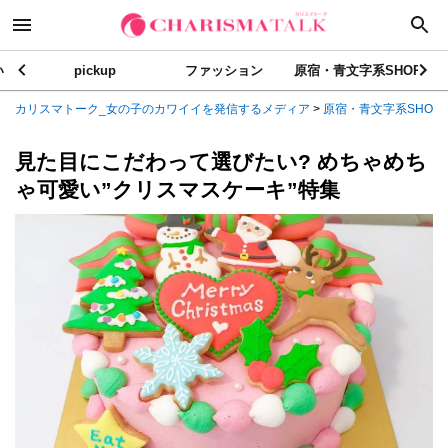
い
pickup
ファッション
原宿・青文字系SHOP
カリスマトーク_女の子のカワイイを発信するメディア
>
原宿・青文字系SHOP
見た目にこだわって選びたい? めちゃめち
ゃ可愛い”クリスマスケーキ”特集