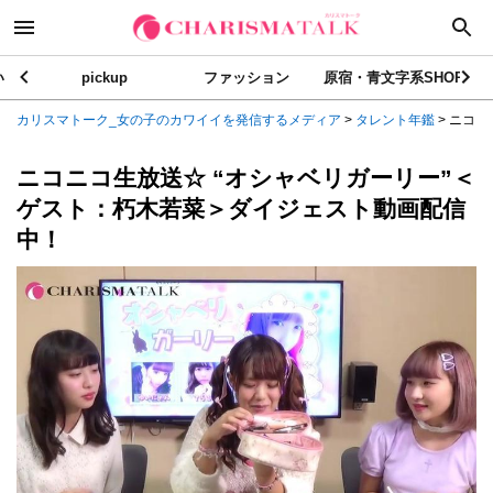
い
pickup
ファッション
原宿・青文字系SHOP
カリスマトーク_女の子のカワイイを発信するメディア
>
タレント年鑑
>
ニコニコ
ニコニコ生放送☆ “オシャベリガーリー”＜
ゲスト：朽木若菜＞ダイジェスト動画配信
中！