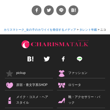
カリスマトーク_女の子のカワイイを発信するメディア
>
タレント年鑑
>
ニコニコ
pickup
ファッション
原宿・青文字系SHOP
ロリータ
メイク・コスメ・ヘア
靴・アクセサリー・バ
スタイル
ック