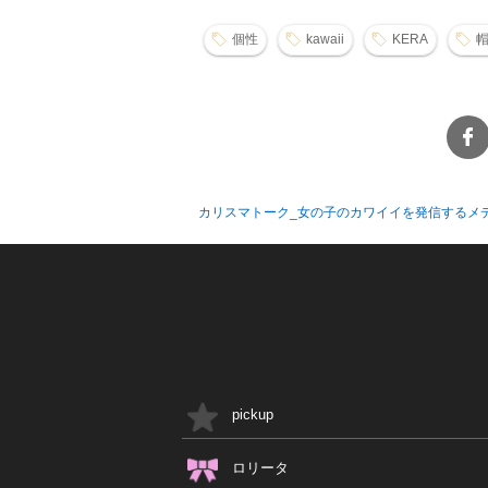
個性
kawaii
KERA
カリスマトーク_女の子のカワイイを発信するメ
pickup
ロリータ