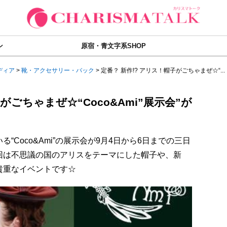
ン
原宿・青文字系SHOP
ディア
>
靴・アクセサリー・バック
>
定番？ 新作!? アリス！帽子がごちゃまぜ☆“...
がごちゃまぜ☆“Coco&Ami”展示会”が
Coco&Ami”の展示会が9月4日から6日までの三日
回は不思議の国のアリスをテーマにした帽子や、新
貴重なイベントです☆