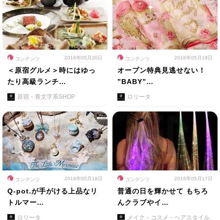
2016年05月20日
2016年05月19日
コンテンツ
コンテンツ
＜原宿グルメ＞時にはゆっ
オープン特典見逃せない！
たり高級ランチ…
”BABY”…
原宿・青文字系SHOP
ロリータ
2016年05月18日
2016年05月17日
コンテンツ
コンテンツ
Q-pot.が手がける上品なリ
普通の日を輝かせて もちろ
トルマー…
んクラブやイ…
ロリータ
メイク・コスメ・ヘアスタイル