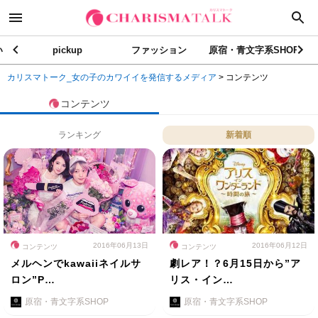
い
pickup
ファッション
原宿・青文字系SHOP
カリスマトーク_女の子のカワイイを発信するメディア
>
コンテンツ
コンテンツ
ランキング
新着順
2016年06月13日
2016年06月12日
コンテンツ
コンテンツ
メルヘンでkawaiiネイルサ
劇レア！？6月15日から”ア
ロン”P…
リス・イン…
原宿・青文字系SHOP
原宿・青文字系SHOP