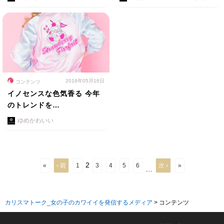
2016年05月16日
コンテンツ
イノセンスな色気香る 今年
のトレンドを…
ゆめかわいい
2
«
‹ 前
1
3
4
5
6
次 ›
»
…
カリスマトーク_女の子のカワイイを発信するメディア
>
コンテンツ