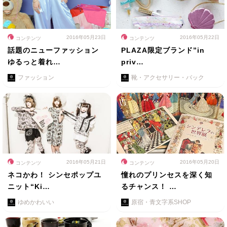
2016年05月23日
2016年05月22日
コンテンツ
コンテンツ
話題のニューファッション
PLAZA限定ブランド”in
ゆるっと着れ…
priv…
ファッション
靴・アクセサリー・バック
2016年05月21日
2016年05月20日
コンテンツ
コンテンツ
ネコかわ！ シンセポップユ
憧れのプリンセスを深く知
ニット“Ki…
るチャンス！ …
ゆめかわいい
原宿・青文字系SHOP