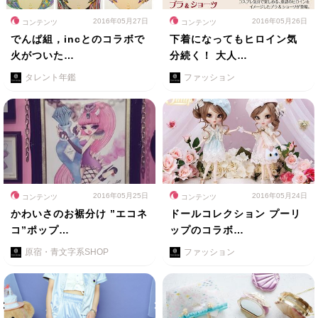
2016年05月27日
2016年05月26日
コンテンツ
コンテンツ
でんぱ組，incとのコラボで
下着になってもヒロイン気
火がついた…
分続く！ 大人…
タレント年鑑
ファッション
2016年05月25日
2016年05月24日
コンテンツ
コンテンツ
かわいさのお裾分け ”エコネ
ドールコレクション プーリ
コ”ポップ…
ップのコラボ…
原宿・青文字系SHOP
ファッション