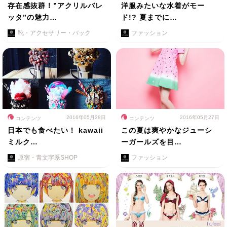
存在感抜群！”アクリルバレ
洋服みたいな水着がモー
ッタ”の魅力…
ド!? 夏までに…
靴・アクセサリー・バック
ファッション
2016年05月28日
2016年05月27日
コンテンツ
コンテンツ
日本でも食べたい！ kawaii
この夏は爽やかなジューシ
ミルク…
ーガールズを目…
原宿・青文字系SHOP
ファッション