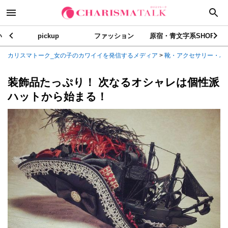
い
pickup
ファッション
原宿・青文字系SHOP
カリスマトーク_女の子のカワイイを発信するメディア
>
靴・アクセサリー・バ
装飾品たっぷり！ 次なるオシャレは個性派
ハットから始まる！