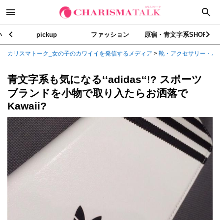
い
pickup
ファッション
原宿・青文字系SHOP
カリスマトーク_女の子のカワイイを発信するメディア
>
靴・アクセサリー・バ
青文字系も気になる‘‘adidas‘‘!? スポーツ
ブランドを小物で取り入たらお洒落で
Kawaii?