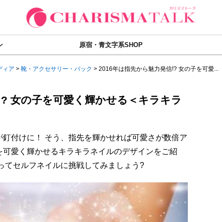
ン
原宿・青文字系SHOP
ディア
>
靴・アクセサリー・バック
>
2016年は指先から魅力発信!? 女の子を可愛...
信!? 女の子を可愛く輝かせる＜キラキラ
が釘付けに！ そう、指先を輝かせれば可愛さが数倍ア
を可愛く輝かせるキラキラネイルのデザインをご紹
使ってセルフネイルに挑戦してみましょう?