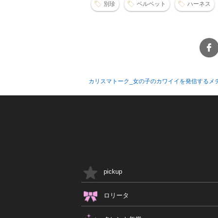
別珍
ベルベット
ハーネス
カリスマトーク_女の子のカワイイを発信するメ
pickup
ロリータ