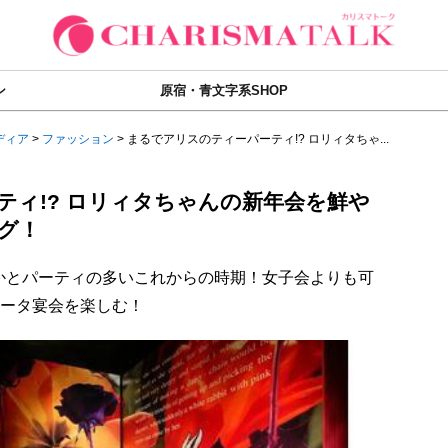
ン
原宿・青文字系SHOP
ディア
>
ファッション
>
まるでアリスのティーパーティ!? ロリィタちゃ...
ティ!? ロリィタちゃんの新年会を鮮や
グ！
かとパーティの多いこれからの時期！女子会よりも可
リータ宴会を楽しむ！