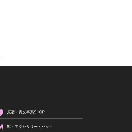
..
原宿・青文字系SHOP
靴・アクセサリー・バック