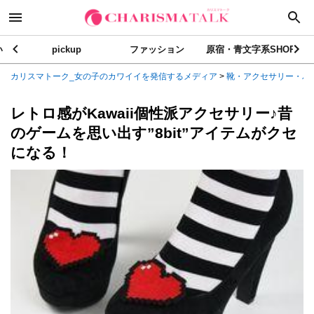
い
pickup
ファッション
原宿・青文字系SHOP
カリスマトーク_女の子のカワイイを発信するメディア
>
靴・アクセサリー・バ
レトロ感がKawaii個性派アクセサリー♪昔
のゲームを思い出す”8bit”アイテムがクセ
になる！