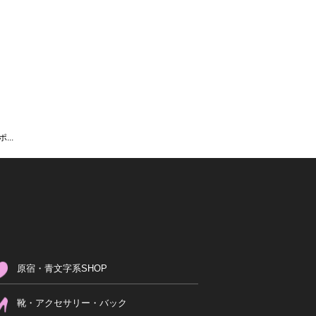
..
原宿・青文字系SHOP
靴・アクセサリー・バック