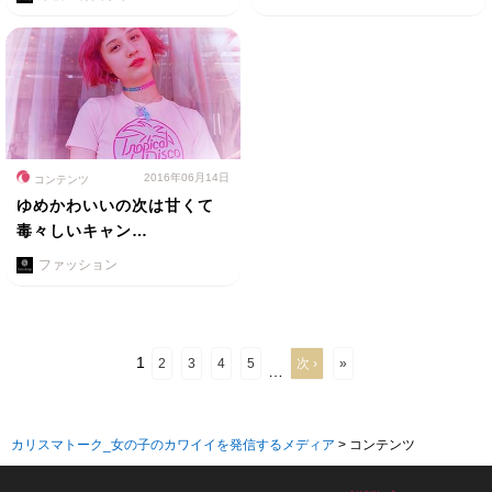
2016年06月14日
コンテンツ
ゆめかわいいの次は甘くて
毒々しいキャン…
ファッション
1
2
3
4
5
次 ›
»
…
カリスマトーク_女の子のカワイイを発信するメディア
>
コンテンツ