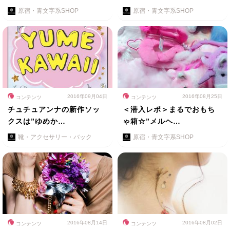
原宿・青文字系SHOP
原宿・青文字系SHOP
2016年09月04日
2016年08月25日
コンテンツ
コンテンツ
チュチュアンナの新作ソッ
＜潜入レポ＞まるでおもち
クスは”ゆめか…
ゃ箱☆”メルヘ…
靴・アクセサリー・バック
原宿・青文字系SHOP
2016年08月14日
2016年08月02日
コンテンツ
コンテンツ