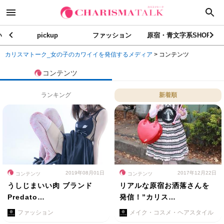
い
pickup
ファッション
原宿・青文字系SHOP
カリスマトーク_女の子のカワイイを発信するメディア
>
コンテンツ
コンテンツ
ランキング
新着順
2019年08月01日
2017年12月22日
コンテンツ
コンテンツ
うしじまいい肉 ブランド
リアルな原宿お洒落さんを
Predato…
発信！”カリス…
ファッション
メイク・コスメ・ヘアスタイル