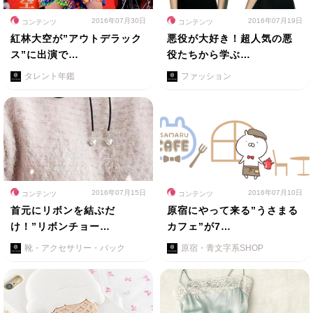
2016年07月30日
2016年07月19日
コンテンツ
コンテンツ
紅林大空が”アウトデラック
悪役が大好き！超人気の悪
ス”に出演で…
役たちから学ぶ…
タレント年鑑
ファッション
2016年07月15日
2016年07月10日
コンテンツ
コンテンツ
首元にリボンを結ぶだ
原宿にやって来る”うさまる
け！”リボンチョー…
カフェ”が7…
靴・アクセサリー・バック
原宿・青文字系SHOP