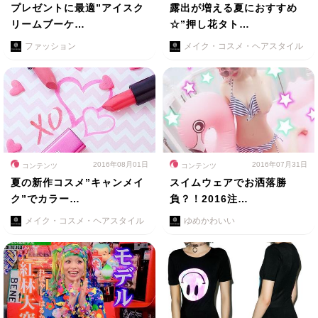
プレゼントに最適”アイスク
露出が増える夏におすすめ
リームブーケ…
☆”押し花タト…
ファッション
メイク・コスメ・ヘアスタイル
2016年08月01日
2016年07月31日
コンテンツ
コンテンツ
夏の新作コスメ”キャンメイ
スイムウェアでお洒落勝
ク”でカラー…
負？！2016注…
メイク・コスメ・ヘアスタイル
ゆめかわいい