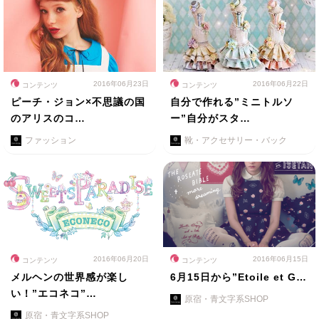
2016年06月23日
2016年06月22日
コンテンツ
コンテンツ
ピーチ・ジョン×不思議の国
自分で作れる”ミニトルソ
のアリスのコ…
ー”自分がスタ…
ファッション
靴・アクセサリー・バック
2016年06月20日
2016年06月15日
コンテンツ
コンテンツ
メルヘンの世界感が楽し
6月15日から”Etoile et G…
い！”エコネコ”…
原宿・青文字系SHOP
原宿・青文字系SHOP