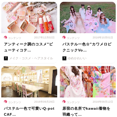
2017年12月02日
2016年10月01日
コンテンツ
コンテンツ
アンティーク調のコスメ”ビ
パステル一色☆”カワメロピ
ューティコテ…
クニックVo…
メイク・コスメ・ヘアスタイル
ゆめかわいい
2016年09月29日
2016年09月12日
コンテンツ
コンテンツ
パステル一色で可愛いQ-pot
原宿の名所でkawaii着物を
CAF…
羽織って…