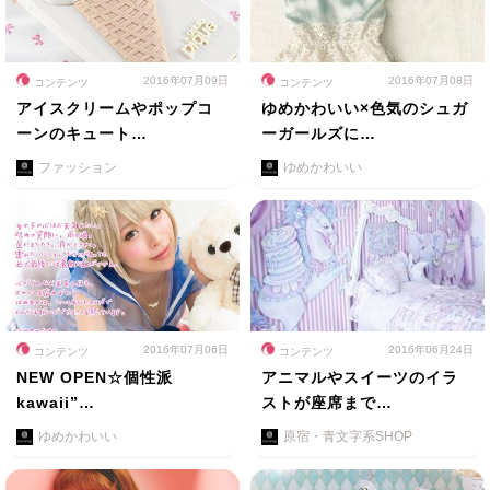
2016年07月09日
2016年07月08日
コンテンツ
コンテンツ
アイスクリームやポップコ
ゆめかわいい×色気のシュガ
ーンのキュート…
ーガールズに…
ファッション
ゆめかわいい
2016年07月06日
2016年06月24日
コンテンツ
コンテンツ
NEW OPEN☆個性派
アニマルやスイーツのイラ
kawaii”…
ストが座席まで…
ゆめかわいい
原宿・青文字系SHOP