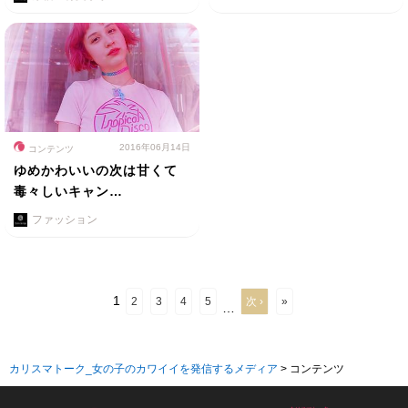
2016年06月14日
コンテンツ
ゆめかわいいの次は甘くて
毒々しいキャン…
ファッション
1
2
3
4
5
次 ›
»
…
カリスマトーク_女の子のカワイイを発信するメディア
>
コンテンツ