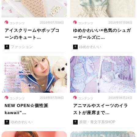
2016年07月09日
2016年07月08日
コンテンツ
コンテンツ
アイスクリームやポップコ
ゆめかわいい×色気のシュガ
ーンのキュート…
ーガールズに…
ファッション
ゆめかわいい
2016年07月06日
2016年06月24日
コンテンツ
コンテンツ
NEW OPEN☆個性派
アニマルやスイーツのイラ
kawaii”…
ストが座席まで…
ゆめかわいい
原宿・青文字系SHOP