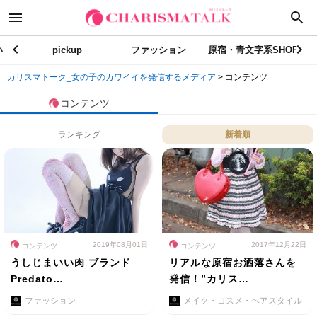
い
pickup
ファッション
原宿・青文字系SHOP
カリスマトーク_女の子のカワイイを発信するメディア
>
コンテンツ
コンテンツ
ランキング
新着順
2019年08月01日
2017年12月22日
コンテンツ
コンテンツ
うしじまいい肉 ブランド
リアルな原宿お洒落さんを
Predato…
発信！”カリス…
ファッション
メイク・コスメ・ヘアスタイル