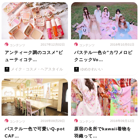
2017年12月02日
2016年10月01日
コンテンツ
コンテンツ
アンティーク調のコスメ”ビ
パステル一色☆”カワメロピ
ューティコテ…
クニックVo…
メイク・コスメ・ヘアスタイル
ゆめかわいい
2016年09月29日
2016年09月12日
コンテンツ
コンテンツ
パステル一色で可愛いQ-pot
原宿の名所でkawaii着物を
CAF…
羽織って…