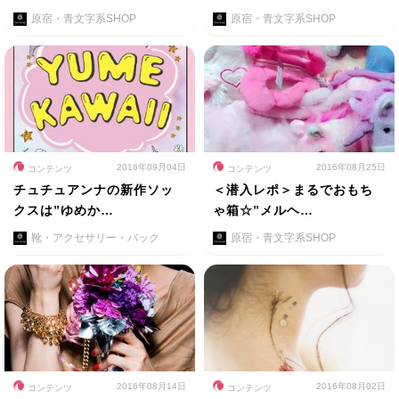
原宿・青文字系SHOP
原宿・青文字系SHOP
2016年09月04日
2016年08月25日
コンテンツ
コンテンツ
チュチュアンナの新作ソッ
＜潜入レポ＞まるでおもち
クスは”ゆめか…
ゃ箱☆”メルヘ…
靴・アクセサリー・バック
原宿・青文字系SHOP
2016年08月14日
2016年08月02日
コンテンツ
コンテンツ