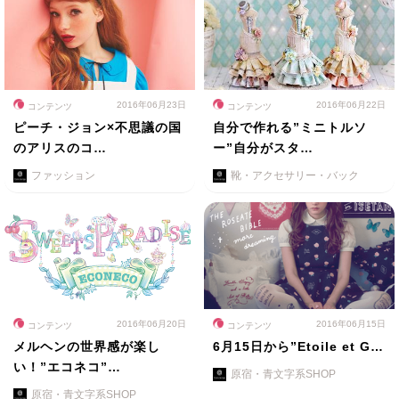
2016年06月23日
2016年06月22日
コンテンツ
コンテンツ
ピーチ・ジョン×不思議の国
自分で作れる”ミニトルソ
のアリスのコ…
ー”自分がスタ…
ファッション
靴・アクセサリー・バック
2016年06月20日
2016年06月15日
コンテンツ
コンテンツ
メルヘンの世界感が楽し
6月15日から”Etoile et G…
い！”エコネコ”…
原宿・青文字系SHOP
原宿・青文字系SHOP