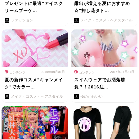
プレゼントに最適”アイスク
露出が増える夏におすすめ
リームブーケ…
☆”押し花タト…
ファッション
メイク・コスメ・ヘアスタイル
2016年08月01日
2016年07月31日
コンテンツ
コンテンツ
夏の新作コスメ”キャンメイ
スイムウェアでお洒落勝
ク”でカラー…
負？！2016注…
メイク・コスメ・ヘアスタイル
ゆめかわいい