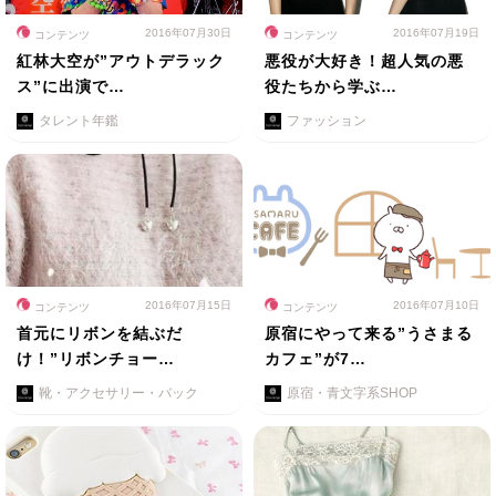
2016年07月30日
2016年07月19日
コンテンツ
コンテンツ
紅林大空が”アウトデラック
悪役が大好き！超人気の悪
ス”に出演で…
役たちから学ぶ…
タレント年鑑
ファッション
2016年07月15日
2016年07月10日
コンテンツ
コンテンツ
首元にリボンを結ぶだ
原宿にやって来る”うさまる
け！”リボンチョー…
カフェ”が7…
靴・アクセサリー・バック
原宿・青文字系SHOP