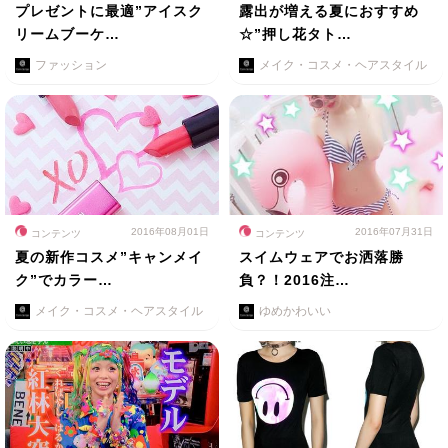
プレゼントに最適”アイスク
露出が増える夏におすすめ
リームブーケ…
☆”押し花タト…
ファッション
メイク・コスメ・ヘアスタイル
2016年08月01日
2016年07月31日
コンテンツ
コンテンツ
夏の新作コスメ”キャンメイ
スイムウェアでお洒落勝
ク”でカラー…
負？！2016注…
メイク・コスメ・ヘアスタイル
ゆめかわいい