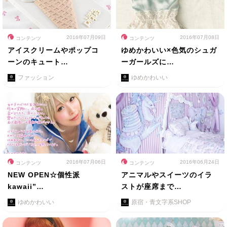
2016年07月09日
2016年07月08日
コンテンツ
コンテンツ
アイスクリームやポップコ
ゆめかわいい×色気のシュガ
ーンのキュート…
ーガールズに…
ファッション
ゆめかわいい
2016年07月06日
2016年06月24日
コンテンツ
コンテンツ
NEW OPEN☆個性派
アニマルやスイーツのイラ
kawaii”…
ストが座席まで…
ゆめかわいい
原宿・青文字系SHOP