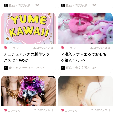
原宿・青文字系SHOP
原宿・青文字系SHOP
2016年09月04日
2016年08月25日
コンテンツ
コンテンツ
チュチュアンナの新作ソッ
＜潜入レポ＞まるでおもち
クスは”ゆめか…
ゃ箱☆”メルヘ…
靴・アクセサリー・バック
原宿・青文字系SHOP
2016年08月14日
2016年08月02日
コンテンツ
コンテンツ