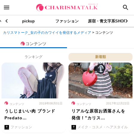
い
pickup
ファッション
原宿・青文字系SHOP
カリスマトーク_女の子のカワイイを発信するメディア
>
コンテンツ
コンテンツ
ランキング
新着順
2019年08月01日
2017年12月22日
コンテンツ
コンテンツ
うしじまいい肉 ブランド
リアルな原宿お洒落さんを
Predato…
発信！”カリス…
ファッション
メイク・コスメ・ヘアスタイル