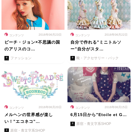
2016年06月23日
2016年06月22日
コンテンツ
コンテンツ
ピーチ・ジョン×不思議の国
自分で作れる”ミニトルソ
のアリスのコ…
ー”自分がスタ…
ファッション
靴・アクセサリー・バック
2016年06月20日
2016年06月15日
コンテンツ
コンテンツ
メルヘンの世界感が楽し
6月15日から”Etoile et G…
い！”エコネコ”…
原宿・青文字系SHOP
原宿・青文字系SHOP