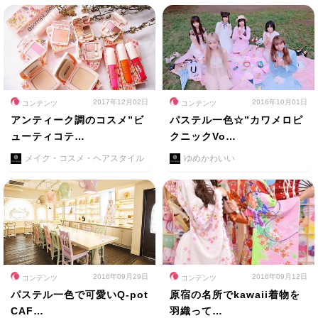
2017年12月02日
2016年10月01日
コンテンツ
コンテンツ
アンティーク調のコスメ”ビ
パステル一色☆”カワメロピ
ューティコテ…
クニックVo…
メイク・コスメ・ヘアスタイル
ゆめかわいい
2016年09月29日
2016年09月12日
コンテンツ
コンテンツ
パステル一色で可愛いQ-pot
原宿の名所でkawaii着物を
CAF…
羽織って…