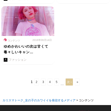
2016年06月14日
コンテンツ
ゆめかわいいの次は甘くて
毒々しいキャン…
ファッション
1
2
3
4
5
次 ›
»
…
カリスマトーク_女の子のカワイイを発信するメディア
>
コンテンツ