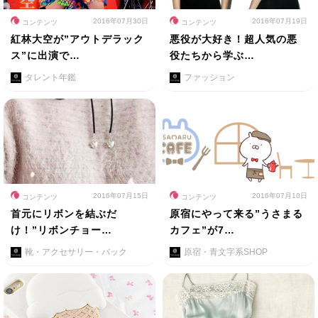
2016年07月30日
2016年07月19日
コンテンツ
コンテンツ
紅林大空が”アウトデラック
悪役が大好き！超人気の悪
ス”に出演で…
役たちから学ぶ…
タレント年鑑
ファッション
2016年07月15日
2016年07月10日
コンテンツ
コンテンツ
首元にリボンを結ぶだ
原宿にやって来る”うさまる
け！”リボンチョー…
カフェ”が7…
靴・アクセサリー・バック
原宿・青文字系SHOP